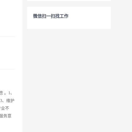
微信扫一扫找工作
 。1、
3、维护
专业不
户服务意